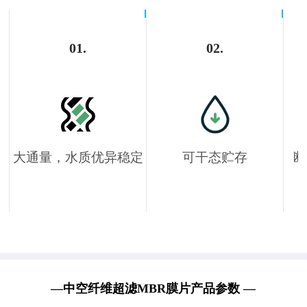
01.
02.
大通量，水质优异稳定
可干态贮存
断
膜丝透水能力强，相同压差
化学性能好，具有永久亲水
下运行通量提升40%。膜丝
性，易于存储、运输和保养
孔径分布均匀，过滤精度
高，出水浊度低于1 NTU，
产出水质高。
实
—中空纤维超滤MBR膜片产品参数 —