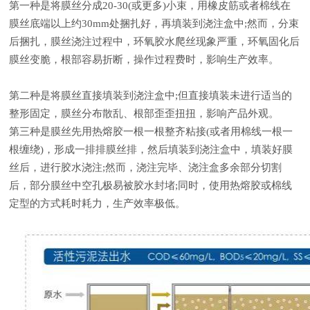
第一种是将膜丝分成20-30(或更多)小束，用橡皮筋或者棉线在
膜丝底端以上约30mm处捆扎好，再填装到浇注盒中;然而，分束
后捆扎，膜丝浇注过程中，环氧胶水爬丝现象严重，环氧固化后
膜丝变脆，根部容易折断，操作过程费时，影响生产效率。
第二种是将膜丝直接填装到浇注盒中;但直接填装未进行适当的
整形固定，膜丝分布散乱、根部歪歪扭扭，影响产品外观。
第三种是膜丝先用热熔胶一根一根整齐粘接(或者用棉线一根一
根缠绕)，形成一排排膜丝排，然后填装到浇注盒中，填装好膜
丝后，进行胶水浇注;然而，浇注完毕、浇注盒多余部分切割
后，部分膜丝中空孔极易被胶水封堵;同时，使用热熔胶或棉线
定型的方式耗时耗力，生产效率极低。